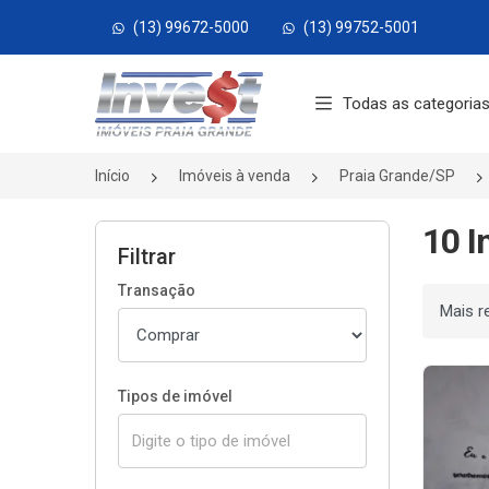
(13) 99672-5000
(13) 99752-5001
Página inicial
Todas as categoria
Início
Imóveis à venda
Praia Grande/SP
10 I
Filtrar
Transação
Ordenar
Tipos de imóvel