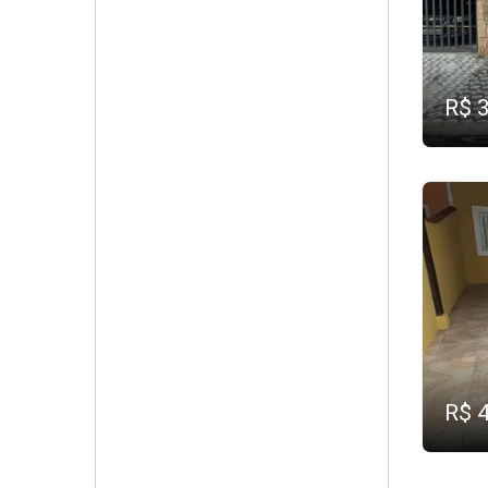
R$ 
R$ 