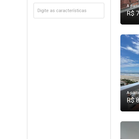
A parti
R$ 
A parti
R$ 