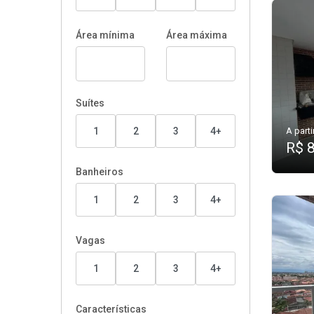
Área mínima
Área máxima
Suítes
1
2
3
4+
A parti
R$ 
Banheiros
1
2
3
4+
Vagas
1
2
3
4+
Características