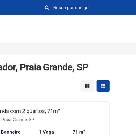
dor, Praia Grande, SP
Mostrar resultados em 
Mostrar resultad
nda com 2 quartos, 71m²
 Praia Grande-SP
 Banheiro
1 Vaga
71 m²