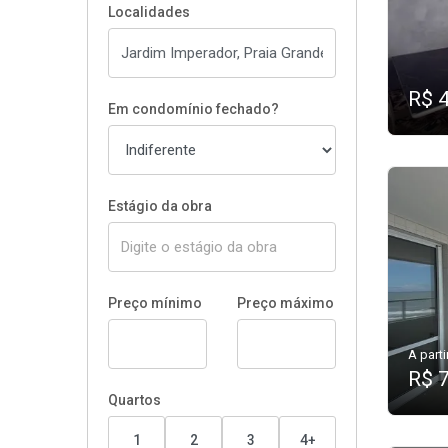
Localidades
R$ 
Em condomínio fechado?
Estágio da obra
Preço mínimo
Preço máximo
A parti
R$ 
Quartos
1
2
3
4+