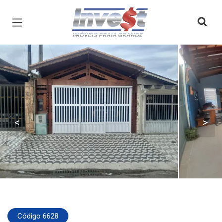
Página inicial
<
>
Código 6628