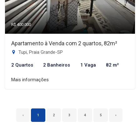
R$ 400.000
Apartamento à Venda com 2 quartos, 82m²
Tupi, Praia Grande-SP
2 Quartos
2 Banheiros
1 Vaga
82 m²
Mais informações
‹
1
2
3
4
5
›