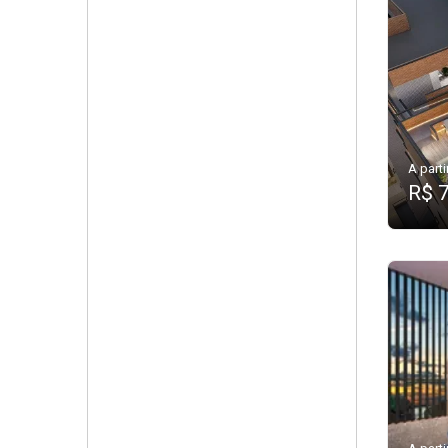
A parti
R$ 