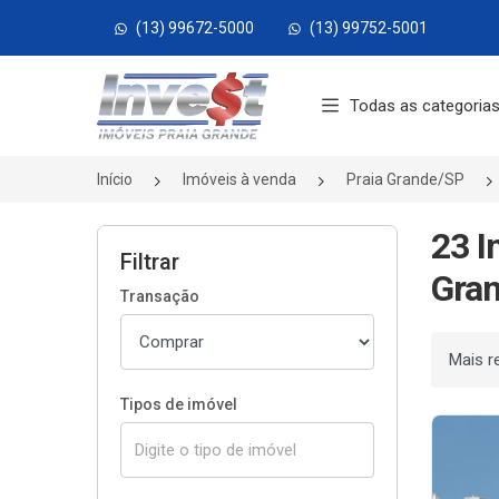
(13) 99672-5000
(13) 99752-5001
Página inicial
Todas as categoria
Início
Imóveis à venda
Praia Grande/SP
23 I
Filtrar
Gran
Transação
Ordenar
Tipos de imóvel