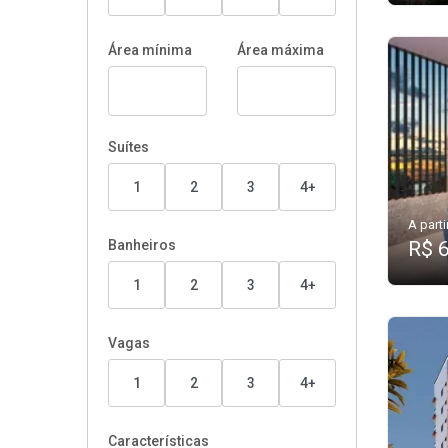
Área mínima
Área máxima
Suítes
1
2
3
4+
A parti
Banheiros
R$ 
1
2
3
4+
Vagas
1
2
3
4+
Características