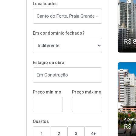
Localidades
Em condomínio fechado?
R$ 
Estágio da obra
Preço mínimo
Preço máximo
A parti
Quartos
R$ 
1
2
3
4+