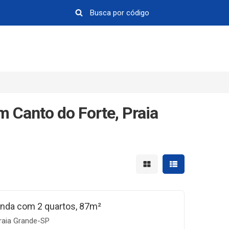
 Canto do Forte, Praia
Mostrar resultados em 
Mostrar resultad
nda com 2 quartos, 87m²
raia Grande-SP