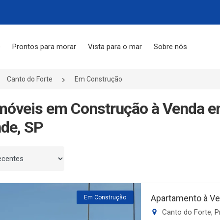
s
Prontos para morar
Vista para o mar
Sobre nós
Canto do Forte
Em Construção
móveis em Construção à Venda em
de, SP
 por
Apartamento à Ve
Em Construção
Canto do Forte, P