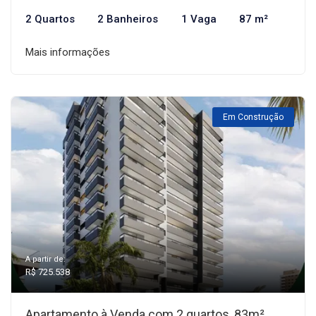
2 Quartos
2 Banheiros
1 Vaga
87 m²
Mais informações
Em Construção
A partir de:
R$ 725.538
Apartamento à Venda com 2 quartos, 83m²