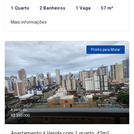
1 Quarto
2 Banheiros
1 Vaga
57 m²
Mais informações
Pronto para Morar
A partir de:
R$ 330.000
Apartamento à Venda com 1 quarto, 42m²