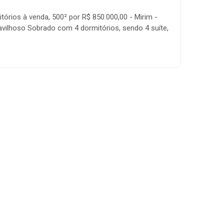
órios à venda, 500² por R$ 850.000,00 - Mirim -
vilhoso Sobrado com 4 dormitórios, sendo 4 suíte,
r, copa, cozinha, 8 banheiros, amplo quintal,
 de área construída, 6 vagas de garagem.
- Aceita Financiamento Bancário;- Aceita imóvel de