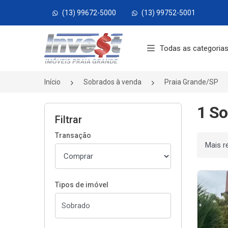
(13) 99672-5000
(13) 99752-5001
Página inicial
Todas as categoria
Início
Sobrados à venda
Praia Grande/SP
1 So
Filtrar
Transação
Ordenar
Tipos de imóvel