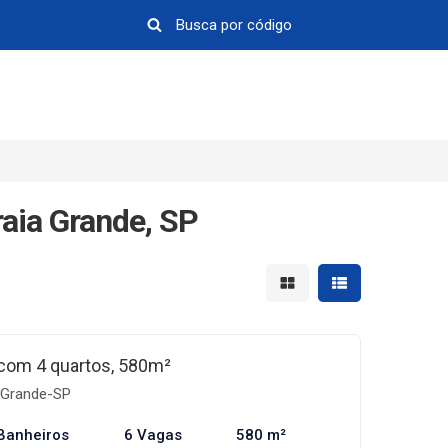
aia Grande, SP
Mostrar resultados em 
Mostrar resultad
com 4 quartos, 580m²
 Grande-SP
Banheiros
6 Vagas
580 m²