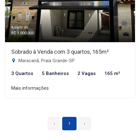
A partir de:
R$ 1.000.000
Sobrado à Venda com 3 quartos, 165m²
Maracanã, Praia Grande-SP
3 Quartos
5 Banheiros
2 Vagas
165 m²
Mais informações
‹
1
›