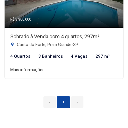
R$ 3.300.000
Sobrado à Venda com 4 quartos, 297m²
Canto do Forte, Praia Grande-SP
4 Quartos
3 Banheiros
4 Vagas
297 m²
Mais informações
‹
1
›