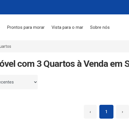
s
Prontos para morar
Vista para o mar
Sobre nós
uartos
óvel com 3 Quartos à Venda em 
 por
‹
1
›