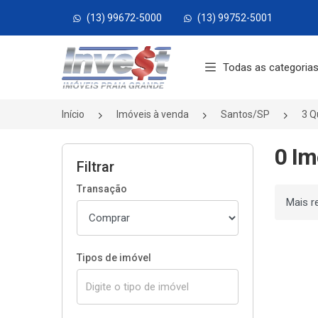
(13) 99672-5000
(13) 99752-5001
Página inicial
Todas as categoria
Início
Imóveis à venda
Santos/SP
3 Q
0 Im
Filtrar
Transação
Ordenar
Tipos de imóvel