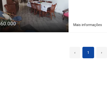
460.000
Mais informações
‹
1
›