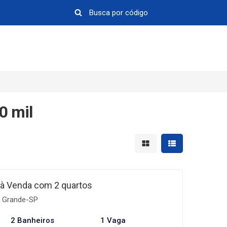
0 mil
Mostrar resultados em 
Mostrar resultad
 à Venda com 2 quartos
ia Grande-SP
2 Banheiros
1 Vaga