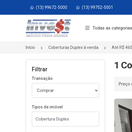
(13) 99672-5000
(13) 99752-5001
Página inicial
Todas as categoria
Início
Coberturas Duplex à venda
Até R$ 460
1 Co
Filtrar
Transação
Ordenar
Tipos de imóvel