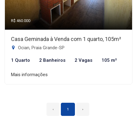
R$ 460.000
Casa Geminada à Venda com 1 quarto, 105m²
Ocian, Praia Grande-SP
1 Quarto
2 Banheiros
2 Vagas
105 m²
Mais informações
‹
1
›