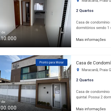
Maracanã, Praia 
procura um imóvel mo
uma excelente oportu
2 Quartos
Casa de condomínio 
dormitórios sendo 1 
r de:
em porcelanato, áre
310.000
uma visita com nosso
Mais informações
Casa de Condomín
Pronto para Morar
Maracanã, Praia 
2 Quartos
Casa de condomínio 
quintal. Possui 2 dor
r de:
gesso, cozinha com p
300.000
vaga de garagem. Ótim
Mais informações