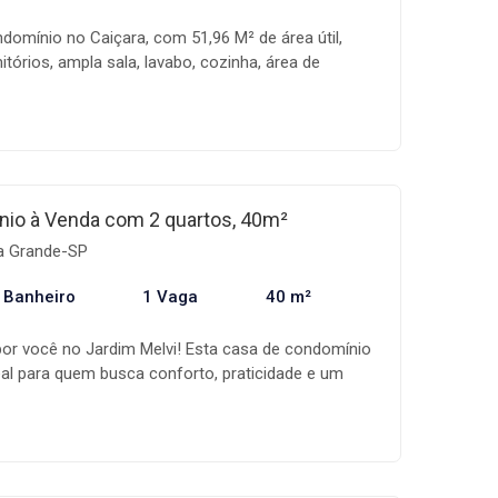
r o seu novo lar no Jardim Melvi!
domínio no Caiçara, com 51,96 M² de área útil,
itórios, ampla sala, lavabo, cozinha, área de
cial, 1 vaga de garagem e tudo com excelente
localização, a 700 metros da praia, próximo a
 a todo comércio local. Uma oportunidade única
stilo de morar exclusivo e a chance de ter um
sulte um dos nossos corretores !!
io à Venda com 2 quartos, 40m²
ia Grande-SP
 Banheiro
1 Vaga
40 m²
por você no Jardim Melvi! Esta casa de condomínio
deal para quem busca conforto, praticidade e um
fício. Com 40 m² de área bem distribuída, o imóvel
ios, banheiro social, cozinha americana integrada
do um ambiente moderno e funcional, além de 1
alizada em um bairro com fácil acesso a
ransporte e aos principais serviços da região, esta