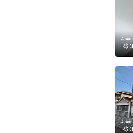
A parti
R$ 
A parti
R$ 