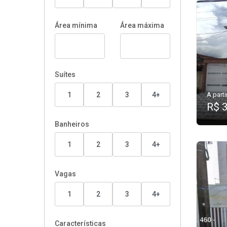
Área mínima
Área máxima
Suítes
1
2
3
4+
A parti
R$ 
Banheiros
1
2
3
4+
Vagas
1
2
3
4+
Características