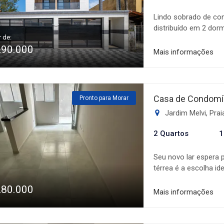
visita. Venha conhece
Lindo sobrado de con
distribuído em 2 dorm
r de:
serviço, banheiro so
290.000
acabamento !! Ótima 
Mais informações
padarias, mercados e
para quem busca um e
imóvel na praia. Con
Casa de Condomín
Pronto para Morar
Jardim Melvi, Pra
2 Quartos
1
Seu novo lar espera 
térrea é a escolha i
excelente custo-bene
280.000
conta com 2 dormitór
Mais informações
à sala, proporcionan
vaga de garagem. Loc
comércios, escolas, t