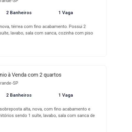
Grande-SP
derno, bem distribuído e pronto para morar, esta é
nidade. Entre em contato e agende sua visita!
2 Banheiros
1 Vaga
nova, térrea com fino acabamento. Possui 2
suíte, lavabo, sala com sanca, cozinha com piso
a de serviço espaçosa e 1 vaga de garagem. Agende
s corretores !!
io à Venda com 2 quartos
Grande-SP
2 Banheiros
1 Vaga
sobreposta alta, nova, com fino acabamento e
mitórios sendo 1 suíte, lavabo, sala com sanca de
iso em porcelanato, área de serviço espaçosa e 1
a localização, próximo da praia, venha conferir !!