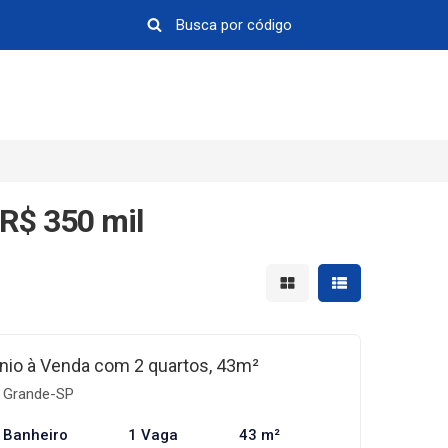
R$ 350 mil
Mostrar resultados em 
Mostrar resultad
io à Venda com 2 quartos, 43m²
a Grande-SP
 Banheiro
1 Vaga
43 m²