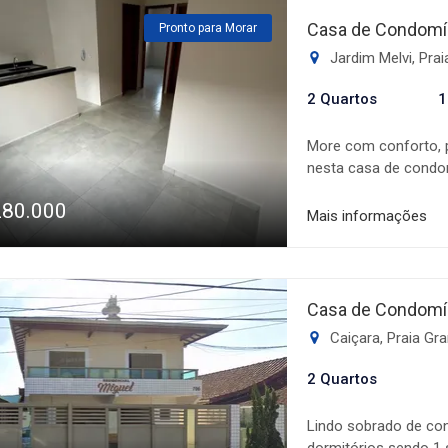
é uma ótima oportuni
Casa de Condomín
Pronto para Morar
ou investir em um im
Jardim Melvi, Pra
venha conhecer de pe
2 Quartos
1
More com conforto, p
nesta casa de condo
área bem distribuída,
280.000
cozinha americana in
Mais informações
moderno, funcional e 
garagem, garantindo 
uma região com fácil
serviços essenciais,
Casa de Condomín
deseja conquistar a 
Caiçara, Praia Gr
potencial. Agende su
casa tem a oferecer!
2 Quartos
Lindo sobrado de con