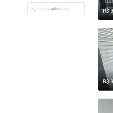
R$ 
R$ 