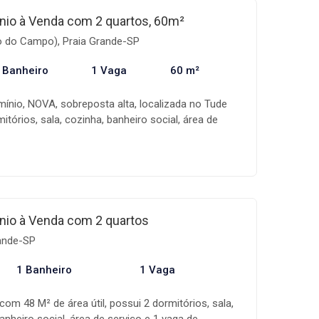
escritório e saiba mais!
io à Venda com 2 quartos, 60m²
o do Campo), Praia Grande-SP
 Banheiro
1 Vaga
60 m²
ínio, NOVA, sobreposta alta, localizada no Tude
itórios, sala, cozinha, banheiro social, área de
 garagem. O acabamento todo em porcelanato,
m led e gabinete das pias com portas de alumínio.
encantar, próximo do Terminal do Tude Bastos, do
a e com fácil acesso a entrada e saída da cidade.
io à Venda com 2 quartos
rande-SP
1 Banheiro
1 Vaga
m 48 M² de área útil, possui 2 dormitórios, sala,