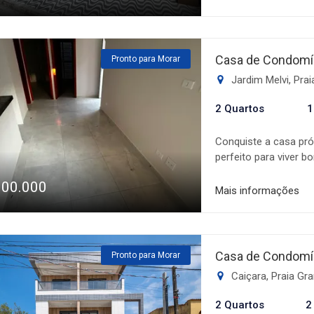
Venha e confira ess
Casa de Condomín
Pronto para Morar
Jardim Melvi, Pra
2 Quartos
1
Conquiste a casa pró
perfeito para viver 
Jardim Melvi conta c
300.000
dormitórios, banheiro
Mais informações
ambientes planejados
dia. O grande diferenc
família e os amigos 
casa. O imóvel també
Casa de Condomín
Pronto para Morar
mais comodidade para
Caiçara, Praia Gr
acesso a comércios, 
esta é uma excelent
2 Quartos
2
funcional e com ótim