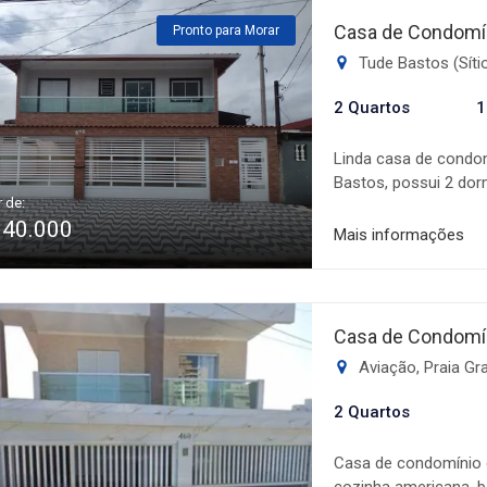
uma visita em nosso 
Casa de Condomín
Pronto para Morar
Tude Bastos (Síti
2 Quartos
1
Linda casa de condom
Bastos, possui 2 dorm
r de:
serviço e 1 vaga de
340.000
sanca com luz azul e
Mais informações
Venha conferir e se 
Shopping Litoral Plaz
Casa de Condomín
Aviação, Praia G
2 Quartos
Casa de condomínio co