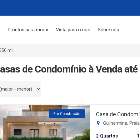
s
Prontos para morar
Vista para o mar
Sobre nós
350 mil
asas de Condomínio à Venda até 
 por
Casa de Condomín
Em Construção
Guilhermina, Prai
2 Quartos
1