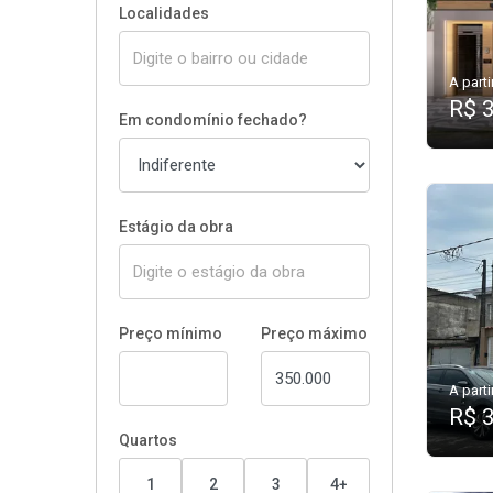
Localidades
A parti
R$ 
Em condomínio fechado?
Estágio da obra
Preço mínimo
Preço máximo
A parti
R$ 
Quartos
1
2
3
4+