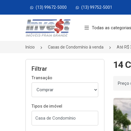
(13) 99672-5000
(13) 99752-5001
Página inicial
Todas as categoria
Início
Casas de Condomínio à venda
Até R$ 
14 C
Filtrar
Transação
Ordenar
Tipos de imóvel