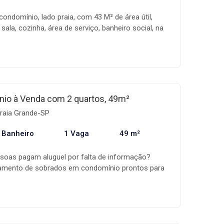
ondomínio, lado praia, com 43 M² de área útil,
 sala, cozinha, área de serviço, banheiro social, na
varanda gourmet com churrasqueira e 1 vaga de
você curtir com toda a família e amigos com
e !! Incrível não é ? Previsão de entrega para maio
se final, venha conferir com um de nossos
io à Venda com 2 quartos, 49m²
raia Grande-SP
 Banheiro
1 Vaga
49 m²
soas pagam aluguel por falta de informação?
amento de sobrados em condomínio prontos para
o do Campo em Praia Grande, perto de escolas,
rcio em geral, fácil acesso ao Terminal Rodoviário
time de especialistas está pronto para ajudar na
vel: ✔️Simulação do financiamento ✔️Utilização do
Possibilidade de custeio da documentação! Marque