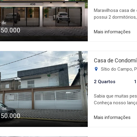
Maravilhosa casa de c
possui 2 dormitórios,
r de:
cobertura uma linda 
350.000
garagem. Ideal para 
Mais informações
conforto e privacidad
de 2025. Obras em fa
corretores.
Casa de Condomín
Sítio do Campo, P
2 Quartos
1
Sabia que muitas pes
Conheça nosso lanç
r de:
morar no bairro Síti
350.000
posto de saúde, comé
Mais informações
e muito mais! Nosso 
aquisição do seu imó
fundo de garantia ✔️