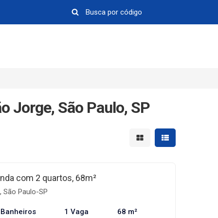
o Jorge, São Paulo, SP
Mostrar resultados em 
Mostrar resultad
nda com 2 quartos, 68m²
, São Paulo-SP
 Banheiros
1 Vaga
68 m²