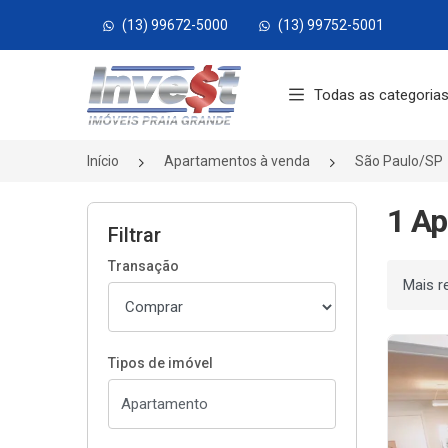
(13) 99672-5000
(13) 99752-5001
Página inicial
Todas as categoria
Início
Apartamentos à venda
São Paulo/SP
1 Ap
Filtrar
Transação
Ordenar
Tipos de imóvel