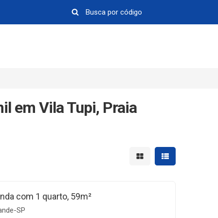
l em Vila Tupi, Praia
Mostrar resultados em 
Mostrar resultad
nda com 1 quarto, 59m²
rande-SP