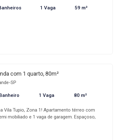
Banheiros
1 Vaga
59 m²
nda com 1 quarto, 80m²
rande-SP
Banheiro
1 Vaga
80 m²
a Vila Tupio, Zona 1! Apartamento térreo com
semi mobiliado e 1 vaga de garagem. Espaçoso,
m localizado, próximo a comércios essenciais do
ia, mercado e farmácia. Ideal para morar com
com segurança. Valor: R$ 320.000,00 à vista.