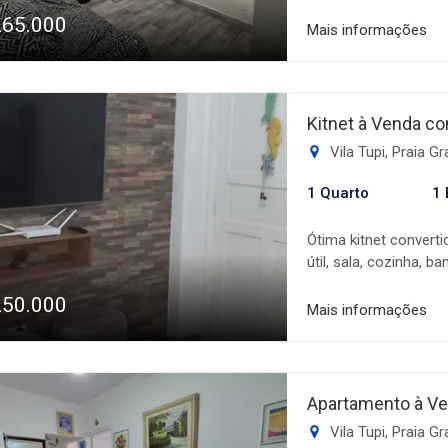
dormitório aconchegan
265.000
com box Blindex que 
Mais informações
vaga de garagem ofe
Localizado em uma re
proporciona fácil ac
e a famosa orla da P
Kitnet à Venda co
bem-estar. Não perc
Vila Tupi, Praia G
tudo o que você preci
próximo à praia e em
1 Quarto
1 
sua visita e transfo
Ótima kitnet converti
útil, sala, cozinha, b
frente ao mar, ótima 
250.000
livre por perto. Agen
Mais informações
Apartamento à Ve
Vila Tupi, Praia G