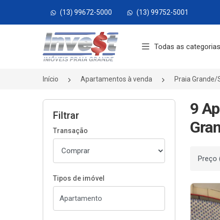
(13) 99672-5000
(13) 99752-5001
Página inicial
Todas as categoria
Início
Apartamentos à venda
Praia Grande/
9 Ap
Filtrar
Gran
Transação
Ordenar
Tipos de imóvel