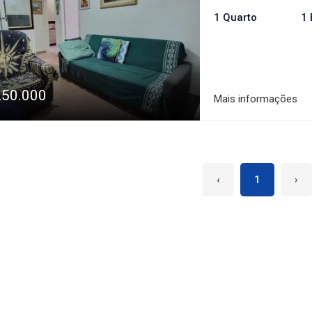
1 Quarto
1 
250.000
Mais informações
‹
1
›