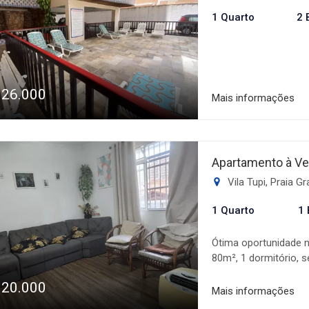
1 Quarto
2 
326.000
Mais informações
Apartamento à Ve
Vila Tupi, Praia G
1 Quarto
1 
Ótima oportunidade n
80m², 1 dormitório, 
funcional e muito be
320.000
dia a dia como padar
Mais informações
conforto ou investir 