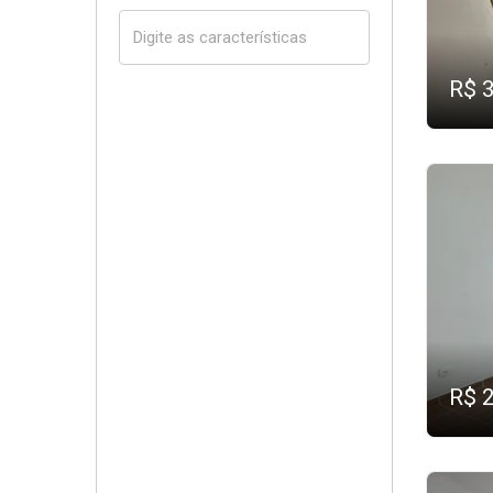
R$ 
R$ 