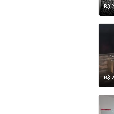
R$ 
R$ 