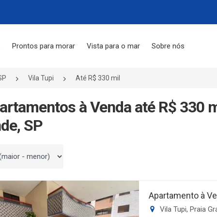
s
Prontos para morar
Vista para o mar
Sobre nós
SP
Vila Tupi
Até R$ 330 mil
artamentos à Venda até R$ 330 mi
de, SP
 por
Apartamento à Ve
Vila Tupi, Praia G