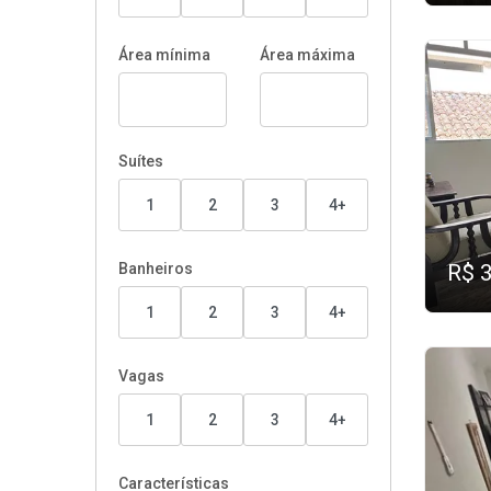
Área mínima
Área máxima
Suítes
1
2
3
4+
Banheiros
R$ 
1
2
3
4+
Vagas
1
2
3
4+
Características