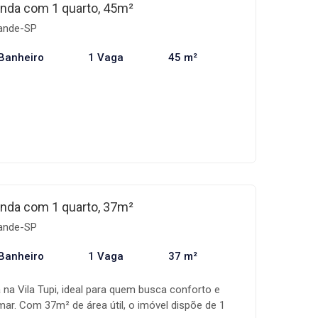
io é bem localizado e oferece estrutura de lazer
nda com 1 quarto, 45m²
, sauna, salão de jogos, salão de festas, mini
rande-SP
 churrasqueira, garantindo praticidade e
em sair de casa.
Banheiro
1 Vaga
45 m²
nda com 1 quarto, 37m²
rande-SP
Banheiro
1 Vaga
37 m²
na Vila Tupi, ideal para quem busca conforto e
mar. Com 37m² de área útil, o imóvel dispõe de 1