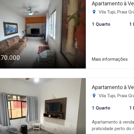
tranquilidade. O préd
Apartamento à Ve
completa, com piscina
Vila Tupi, Praia G
mercado e espaço com
momentos de lazer s
1 Quarto
1 
270.000
Mais informações
Apartamento à Ve
Vila Tupi, Praia G
1 Quarto
1 
Apartamento à venda 
praticidade perto do 