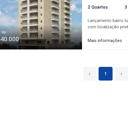
2 Quartos
3
Lançamento bairro tu
com localização priv
r de:
contendo: Sauna, Pis
540.000
Festas, Sacadas Gour
Mais informações
Consulte condições!
‹
1
›