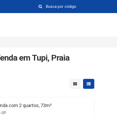
enda em Tupi, Praia
Mostrar resultados em 
Mostrar resultad
nda com 2 quartos, 73m²
e-SP