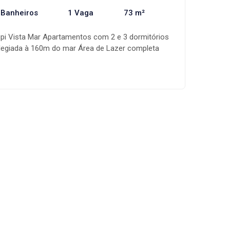
 Banheiros
1 Vaga
73 m²
pi Vista Mar Apartamentos com 2 e 3 dormitórios
ilegiada à 160m do mar Área de Lazer completa
cina, Academia,brinquedoteca, Salão de Jogos e
met e muito mais Entrada parcelada em 4x!!
! Consulte plano completo