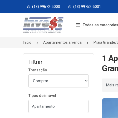
(13) 99672-5000
(13) 99752-5001
Página inicial
Todas as categoria
Início
Apartamentos à venda
Praia Grande/
1 Ap
Filtrar
Gran
Transação
Ordenar
Tipos de imóvel