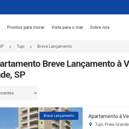
s
Prontos para morar
Vista para o mar
Sobre nós
SP
Tupi
Breve Lançamento
artamento Breve Lançamento à V
de, SP
 por
Apartamento à Ve
Breve Lançamento
Tupi, Praia Grand