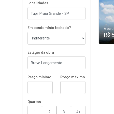
Localidades
Em condomínio fechado?
A parti
R$ 
Estágio da obra
Preço mínimo
Preço máximo
Quartos
1
2
3
4+