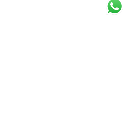
ágina inicial
RECI: 50979-J
s valores, condições e disponibilidade dos imóveis estão
ujeitos a alterações sem aviso prévio.