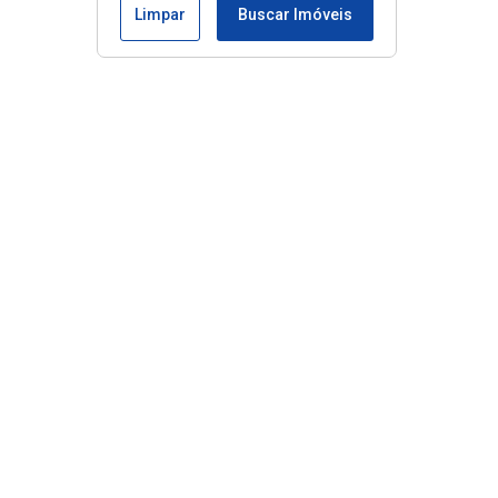
Limpar
Buscar Imóveis
Menu
Início
Imóveis à venda
Contato
Sobre nós