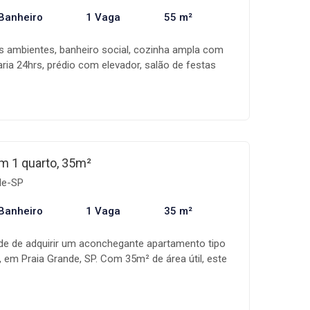
Banheiro
1 Vaga
55 m²
ois ambientes, banheiro social, cozinha ampla com
aria 24hrs, prédio com elevador, salão de festas
mo área de lazer! Algumas mobílias ficarão. Venha
 mar.
m 1 quarto, 35m²
de-SP
Banheiro
1 Vaga
35 m²
de de adquirir um aconchegante apartamento tipo
n, em Praia Grande, SP. Com 35m² de área útil, este
lanta inteligente com 1 quarto, 1 banheiro moderno
vaga de garagem, ideal para quem busca praticidade
do em uma das regiões mais valorizadas da cidade,