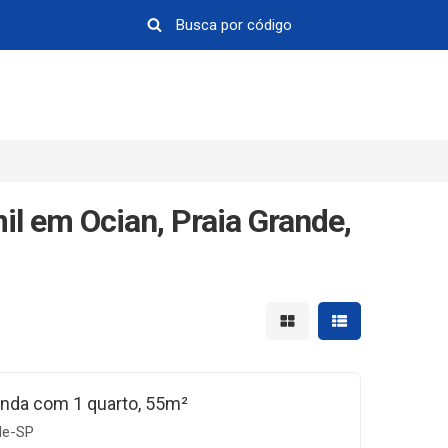
l em Ocian, Praia Grande,
Mostrar resultados em 
Mostrar resultad
nda com 1 quarto, 55m²
de-SP