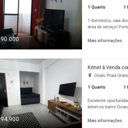
1 Quarto
1 
1 dormitório, sala d
área de serviço! Port
com churrasqueira co
290.000
conferir! Pertinho do
Mais informações
Kitnet à Venda co
Ocian, Praia Gran
1 Quarto
1 
Excelente oportunida
kitnet no bairro Ocia
imóvel oferece uma p
194.900
com box blindex e 1 
Mais informações
e conforto. Localiza