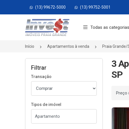
(13) 99672-5000
(13) 99752-5001
Página inicial
Todas as categoria
Início
Apartamentos à venda
Praia Grande/
3 Ap
Filtrar
SP
Transação
Ordenar
Tipos de imóvel