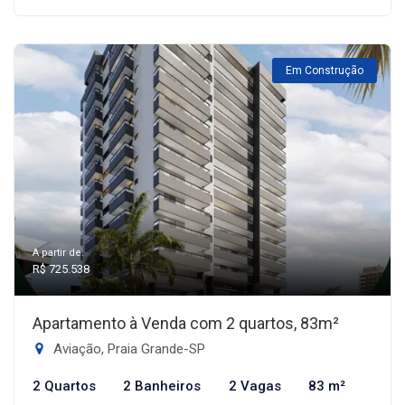
Em Construção
A partir de:
R$ 725.538
Apartamento à Venda com 2 quartos, 83m²
Aviação, Praia Grande-SP
2 Quartos
2 Banheiros
2 Vagas
83 m²