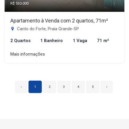
R$ 530.000
Apartamento à Venda com 2 quartos, 71m²
Canto do Forte, Praia Grande-SP
2 Quartos
1 Banheiro
1 Vaga
71 m²
Mais informações
‹
1
2
3
4
5
›