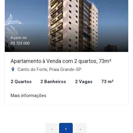
A partir de:
R$ 723.000
Apartamento à Venda com 2 quartos, 73m²
Canto do Forte, Praia Grande-SP
2 Quartos
2 Banheiros
2 Vagas
73 m²
Mais informações
‹
1
›