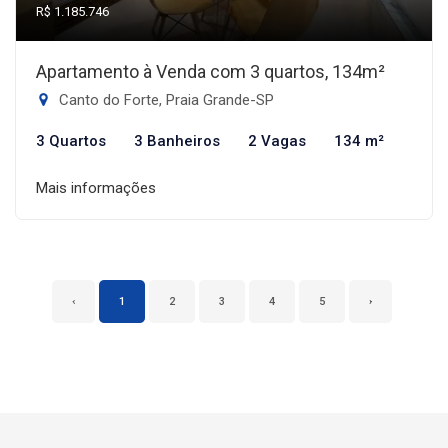
R$ 1.185.746
Apartamento à Venda com 3 quartos, 134m²
Canto do Forte, Praia Grande-SP
3 Quartos
3 Banheiros
2 Vagas
134 m²
Mais informações
‹
1
2
3
4
5
›