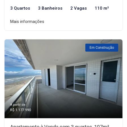
3 Quartos
3 Banheiros
2 Vagas
110 m²
Mais informações
Em Construção
A partir de:
R$ 1.177.990
Apartamento à Venda com 3 quartos, 107m²