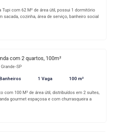
 Tupi com 62 M² de área útil, possui 1 dormitório
 sacada, cozinha, área de serviço, banheiro social
 O prédio conta com: piscina, playground,
dor e portaria. Venha e confira esse imóvel com um
 Ótima localização no bairro da Tupi, agende já a
nda com 2 quartos, 100m²
a Grande-SP
 Banheiros
1 Vaga
100 m²
 com 100 M² de área útil, distribuídos em 2 suítes,
aranda gourmet espaçosa e com churrasqueira a
icana, área de serviço, 1 vaga de garagem. O prédio
, portaria 24 horas, piscina, ofurô, quadras, salão
jogos, academia, área gourmet com forno a lenha e
to mais !! Viva com tranquilidade em um condomínio
om tudo o que você precisa para viver com qualidade