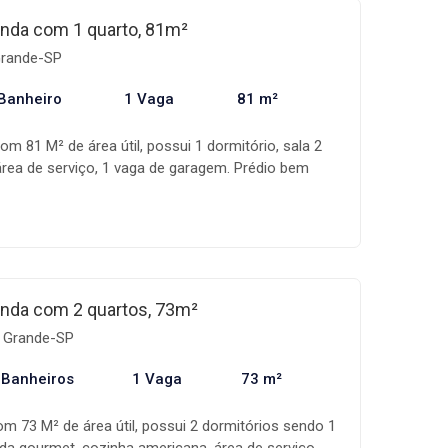
a 150 metros da praia. Agende já uma visita com um
nda com 1 quarto, 81m²
.
Grande-SP
Banheiro
1 Vaga
81 m²
m 81 M² de área útil, possui 1 dormitório, sala 2
área de serviço, 1 vaga de garagem. Prédio bem
a mercados, padarias, farmácia e muito mais !! O
cina na cobertura, salão de festas, brinquedoteca
obertura. Venha e confira esse imóvel com um de
nda com 2 quartos, 73m²
a Grande-SP
 Banheiros
1 Vaga
73 m²
 73 M² de área útil, possui 2 dormitórios sendo 1