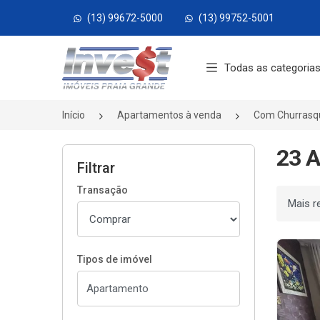
(13) 99672-5000
(13) 99752-5001
Página inicial
Todas as categoria
Início
Apartamentos à venda
Com Churrasqu
23 A
Filtrar
Transação
Ordenar
Tipos de imóvel