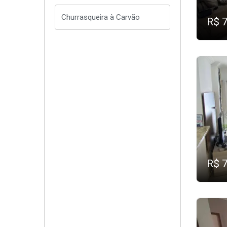
R$ 
R$ 