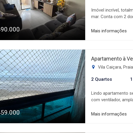
Imóvel incrível, tota
mar. Conta com 2 dor
ambientes, cozinha, á
490.000
garagem. O condomín
Mais informações
conforto e qualidade
aconchegante. Ideal 
perto de tudo o que
corretores!!!
Apartamento à Ve
Vila Caiçara, Pra
2 Quartos
1
Lindo apartamento se
com ventilador, ampla
e 1 vaga de garagem. 
459.000
de jogos, academia e
Mais informações
única para quem busc
imóvel com um de no