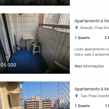
perfeita para dois am
toda a família. O con
piscina climatizada,
diversão, relaxament
Apartamento à Ve
oportunidade para mo
Aviação, Praia G
completa.
1 Quarto
2 
Lindo apartamento co
hidro, sala 2 ambient
social e 1 vaga de g
305.000
de jogos, churrasquei
Mais informações
então venha conferir
Apartamento à Ve
Tupi, Praia Grand
1 Quarto
1 