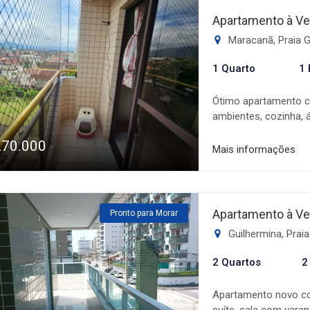
de vida e tudo isso 
Apartamento à Ve
de nossos corretores
Maracanã, Praia 
1 Quarto
1 
Ótimo apartamento co
ambientes, cozinha, 
localizado, próximo 
270.000
prédio conta com: pis
Mais informações
e churrasqueira na c
nossos corretores.
Apartamento à Ve
Pronto para Morar
Guilhermina, Prai
2 Quartos
2
Apartamento novo com