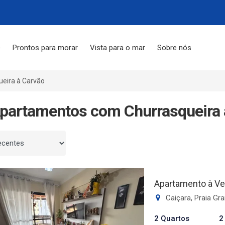
s
Prontos para morar
Vista para o mar
Sobre nós
eira à Carvão
partamentos com Churrasqueira 
 por
Apartamento à Ve
Caiçara, Praia Gr
2 Quartos
2