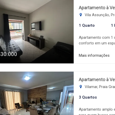
Apartamento à Ve
Vila Assunção, Pr
1 Quarto
1 
Apartamento com 1 do
conforto em um espa
funcional, ambientes 
430.000
proporcionando mais 
Mais informações
garantindo segurança
lazer com piscina, s
salão de jogos, pro
sair de casa. Uma ót
Apartamento à Ve
conforto e infraestru
Vilamar, Praia Gr
3 Quartos
Apartamento amplo e c