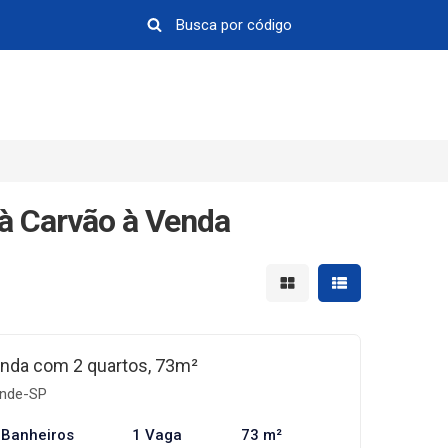
à Carvão à Venda
Mostrar resultados em 
Mostrar resultad
nda com 2 quartos, 73m²
ande-SP
 Banheiros
1 Vaga
73 m²