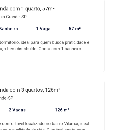
nda com 1 quarto, 57m²
aia Grande-SP
Banheiro
1 Vaga
57 m²
rmitório, ideal para quem busca praticidade e
ço bem distribuído. Conta com 1 banheiro
bem iluminados e ótima ventilação natural,
bem-estar no dia a dia. Possui 1 vaga de garagem,
 e comodidade. O prédio oferece excelente área de
alão de festas, sauna, espaço para churrasco e
porcionando momentos de descanso e diversão sem
ima oportunidade para morar ou investir com
nda com 3 quartos, 126m²
tura completa.
ande-SP
2 Vagas
126 m²
onfortável localizado no bairro Vilamar, ideal