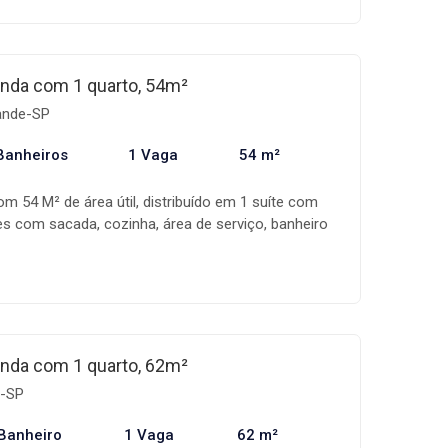
bientes, integrando funcionalidade e conforto para
domínio oferece excelente estrutura de lazer, com
 cinema e salão de festas, garantindo momentos de
o e convivência sem sair de casa. Uma excelente
nda com 1 quarto, 54m²
rar com qualidade e aproveitar uma infraestrutura
rande-SP
Banheiros
1 Vaga
54 m²
m 54 M² de área útil, distribuído em 1 suíte com
es com sacada, cozinha, área de serviço, banheiro
aragem. O prédio conta com: salão de festas, salão
ra na cobertura, elevadores e portaria. Gostou,
 esse imóvel com um de nossos corretores !!
nda com 1 quarto, 62m²
e-SP
Banheiro
1 Vaga
62 m²