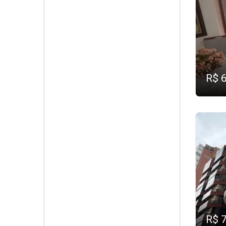
R$ 
R$ 