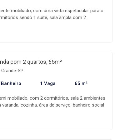
lmente mobiliado, com uma vista espetacular para o
mitórios sendo 1 suíte, sala ampla com 2
rea de serviço, banheiro social e 1 vaga de
io oferece lazer completo, proporcionando
 de vida em um ambiente sofisticado e
para quem deseja morar com estilo e praticidade,
 você precisa. Agende uma visita com um de nossos
nda com 2 quartos, 65m²
ia Grande-SP
 Banheiro
1 Vaga
65 m²
mi mobiliado, com 2 dormitórios, sala 2 ambientes
 varanda, cozinha, área de serviço, banheiro social
O lazer conta com: piscina, salão de festas, salão
 churrasqueiras na cobertura. Uma oportunidade
a qualidade de vida e conforto. Confira esse
ssos corretores.