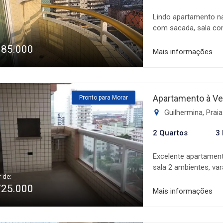
Lindo apartamento na
com sacada, sala com
e 1 vaga de garagem.
385.000
churrasqueira, eleva
Mais informações
de nossos corretores.
sua visita conosco !!
Apartamento à Ve
Pronto para Morar
Guilhermina, Prai
2 Quartos
3
Excelente apartamento
sala 2 ambientes, v
r de:
carvão, cozinha amer
725.000
conta com: elevadores
Mais informações
de festas, salão de 
churrasqueira, e mui
seguro e familiar, c